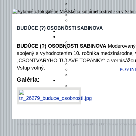
BUDÚCE (?) OSOBNOSTI SABINOVA
INÉ
BUDÚCE (?) OSOBNOSTI SABINOVA
Moderovaný 
spojený s vyhodnotením 10. ročníka medzinárodnej 
„CSONTVÁRYHO TÚLAVÉ TOPÁNKY“ a vernisážou ž
Vstup voľný.
POVINN
Galéria:
© MsKS Sabinov 2010 - 2026, Všetky práva vyhradené |
Ochrana osobných úda