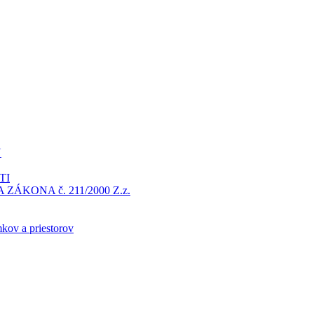
Y
TI
ÁKONA č. 211/2000 Z.z.
kov a priestorov