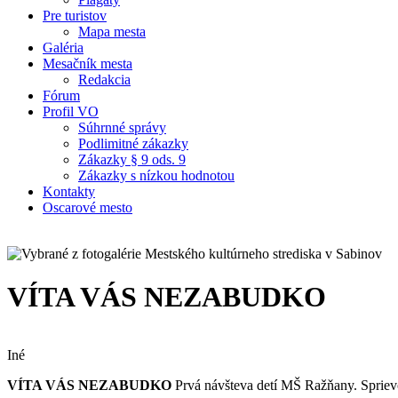
Pre turistov
Mapa mesta
Galéria
Mesačník mesta
Redakcia
Fórum
Profil VO
Súhrnné správy
Podlimitné zákazky
Zákazky § 9 ods. 9
Zákazky s nízkou hodnotou
Kontakty
Oscarové mesto
VÍTA VÁS NEZABUDKO
Iné
VÍTA VÁS NEZABUDKO
Prvá návšteva detí MŠ Ražňany. Spri