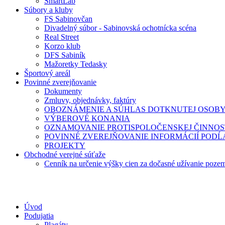
SmartLab
Súbory a kluby
FS Sabinovčan
Divadelný súbor - Sabinovská ochotnícka scéna
Real Street
Korzo klub
DFS Sabiník
Mažoretky Tedasky
Športový areál
Povinné zverejňovanie
Dokumenty
Zmluvy, objednávky, faktúry
OBOZNÁMENIE A SÚHLAS DOTKNUTEJ OSOB
VÝBEROVÉ KONANIA
OZNAMOVANIE PROTISPOLOČENSKEJ ČINNOS
POVINNÉ ZVEREJŇOVANIE INFORMÁCIÍ PODĹA Z
PROJEKTY
Obchodné verejné súťaže
Cenník na určenie výšky cien za dočasné užívanie pozem
Úvod
Podujatia
Plagáty