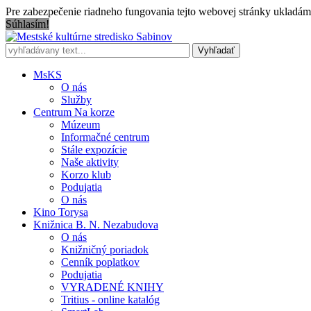
Pre zabezpečenie riadneho fungovania tejto webovej stránky ukladáme
Súhlasím!
MsKS
O nás
Služby
Centrum Na korze
Múzeum
Informačné centrum
Stále expozície
Naše aktivity
Korzo klub
Podujatia
O nás
Kino Torysa
Knižnica B. N. Nezabudova
O nás
Knižničný poriadok
Cenník poplatkov
Podujatia
VYRADENÉ KNIHY
Tritius - online katalóg