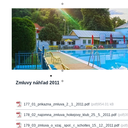
POVINN
Zmluvy náhľad 2011
177_01_prikazna_zmluva_2._1._2011.pdf
(pdf)954.01 kB
178_02_najomna_zmluva_hokejovy_klub_25._5._2011.pdf
(pdf)3
179_03_zmluva_o_vzaj._spol._r._scholtes_15._12._2011.pdf
(pdf