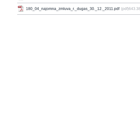
180_04_najomna_zmluva_r._dugas_30._12._2011.pdf
(pdf)643.3