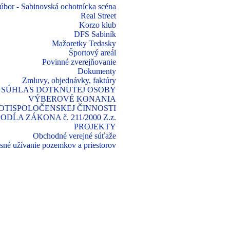
úbor - Sabinovská ochotnícka scéna
Real Street
Korzo klub
DFS Sabiník
Mažoretky Tedasky
Športový areál
Povinné zverejňovanie
Dokumenty
Zmluvy, objednávky, faktúry
 SÚHLAS DOTKNUTEJ OSOBY
VÝBEROVÉ KONANIA
TISPOLOČENSKEJ ČINNOSTI
ĹA ZÁKONA č. 211/2000 Z.z.
PROJEKTY
Obchodné verejné súťaže
asné užívanie pozemkov a priestorov