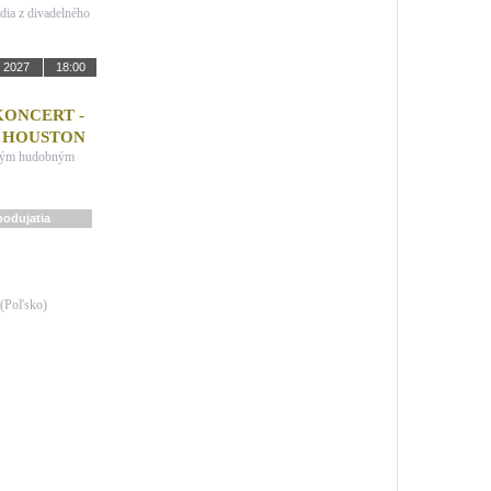
dia z divadelného
. 2027
18:00
ONCERT -
 HOUSTON
čným hudobným
podujatia