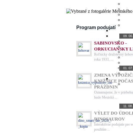
Program podujatí
VÝSTAVA
09. 06
SABINOVSKO -
ORKUCIANSKY L
Roľnícky družstevný liehov
roku 1933, ...
INÉ
01. 07
ZMENA VÝPOŽIČ
KNIŽNICE POČA
PRÁZDNIN
Oznamujeme, že v priebehu
bude Mestská ...
INÉ
11. 08
VÝLET DO ÚDOL
DINOSAUROV
Interaktívne podujatie pre v
použitím ...