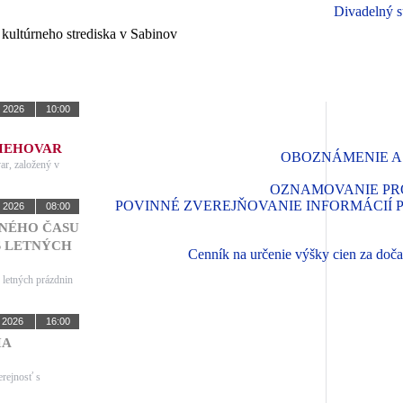
Divadelný s
. 2026
10:00
IEHOVAR
OBOZNÁMENIE A
ar, založený v
OZNAMOVANIE PRO
POVINNÉ ZVEREJŇOVANIE INFORMÁCIÍ POD
. 2026
08:00
NÉHO ČASU
S LETNÝCH
Cenník na určenie výšky cien za doč
 letných prázdnin
. 2026
16:00
IA
erejnosť s