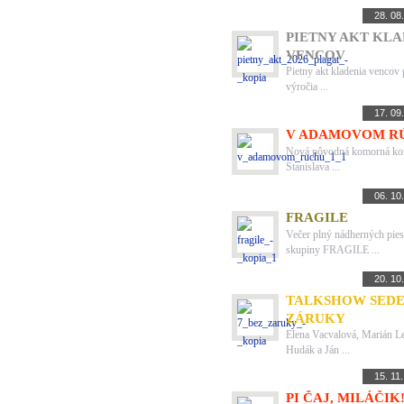
INÉ
28. 08
PIETNY AKT KLA
VENCOV
Pietny akt kladenia vencov pr
výročia ...
DIVADLO
17. 09
V ADAMOVOM R
Nová pôvodná komorná kom
Stanislava ...
HUDBA
06. 10
FRAGILE
Večer plný nádherných pies
skupiny FRAGILE ...
ZÁBAVA
20. 10
TALKSHOW SEDE
ZÁRUKY
Elena Vacvalová, Marián L
Hudák a Ján ...
DIVADLO
15. 11
PI ČAJ, MILÁČIK