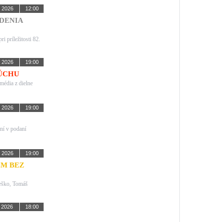
. 2026
12:00
DENIA
i príležitosti 82.
. 2026
19:00
ÚCHU
édia z dielne
. 2026
19:00
ní v podaní
. 2026
19:00
M BEZ
eško, Tomáš
. 2026
18:00
!