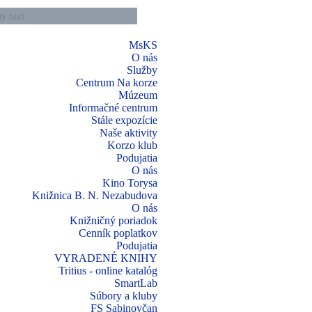
MsKS
O nás
Služby
Centrum Na korze
Múzeum
Informačné centrum
Stále expozície
Naše aktivity
Korzo klub
Podujatia
O nás
Kino Torysa
Knižnica B. N. Nezabudova
O nás
Knižničný poriadok
Cenník poplatkov
Podujatia
VYRADENÉ KNIHY
Tritius - online katalóg
SmartLab
Súbory a kluby
FS Sabinovčan