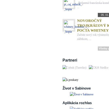
„Brilantná francúzska komé
...
HUDBA
05. 01
NOVOROČNÝ
TROJKRÁĽOVÝ K
POCTA WHITNEY
Začnite nový rok výnimo
zážitkom, ...
Všetky 
Partneri
Život v Sabinove
Aplikácia rozhlas