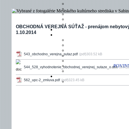
OBCHODNÁ VEREJNÁ SÚŤAŽ - prenájom nebytovýc
1.10.2014
543_obchodno_verejna_sutaz.pdf
(pdf)303.52 kB
POVINN
544_528_vyhodnotenie_obchodnej_verejnej_sutaze_o.doc
(doc)
562_upc-2_zmluva.pdf
(pdf)323.45 kB