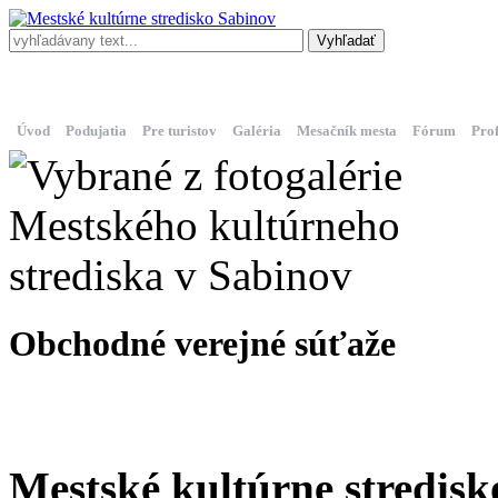
Centrum Na
Kino
MsKS
korze
Torysa
Úvod
Podujatia
Pre turistov
Galéria
Mesačník mesta
Fórum
Pro
Obchodné verejné súťaže
Mestské kultúrne stredis