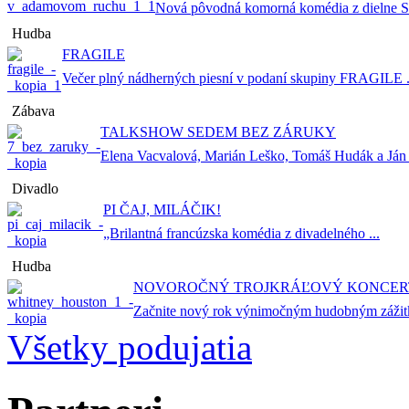
Nová pôvodná komorná komédia z dielne Sta
Hudba
FRAGILE
Večer plný nádherných piesní v podaní skupiny FRAGILE .
Zábava
TALKSHOW SEDEM BEZ ZÁRUKY
Elena Vacvalová, Marián Leško, Tomáš Hudák a Ján .
Divadlo
PI ČAJ, MILÁČIK!
„Brilantná francúzska komédia z divadelného ...
Hudba
NOVOROČNÝ TROJKRÁĽOVÝ KONCERT
Začnite nový rok výnimočným hudobným zážitk
Všetky podujatia