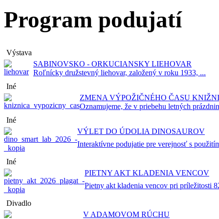
Program podujatí
Výstava
SABINOVSKO - ORKUCIANSKY LIEHOVAR
Roľnícky družstevný liehovar, založený v roku 1933, ...
Iné
ZMENA VÝPOŽIČNÉHO ČASU KNIŽN
Oznamujeme, že v priebehu letných prázdnin
Iné
VÝLET DO ÚDOLIA DINOSAUROV
Interaktívne podujatie pre verejnosť s použitím
Iné
PIETNY AKT KLADENIA VENCOV
Pietny akt kladenia vencov pri príležitosti 82
Divadlo
V ADAMOVOM RÚCHU