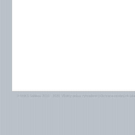
© MsKS Sabinov 2010 - 2026, Všetky práva vyhradené |
Ochrana osobných úda