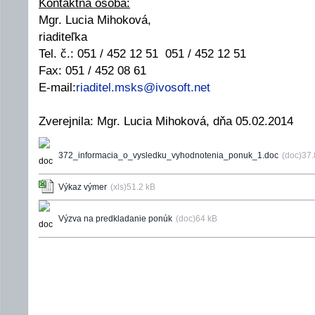
Kontaktná osoba:
Mgr. Lucia Mihoková,
riaditeľka
Tel. č.:
051 / 452 12 51
051 / 452 12 51
Fax: 051 / 452 08 61
E-mail:
riaditel.msks@ivosoft.net
Zverejnila: Mgr. Lucia Mihoková, dňa 05.02.2014
372_informacia_o_vysledku_vyhodnotenia_ponuk_1.doc
(doc)37.
Výkaz výmer
(xls)51.2 kB
Výzva na predkladanie ponúk
(doc)64 kB