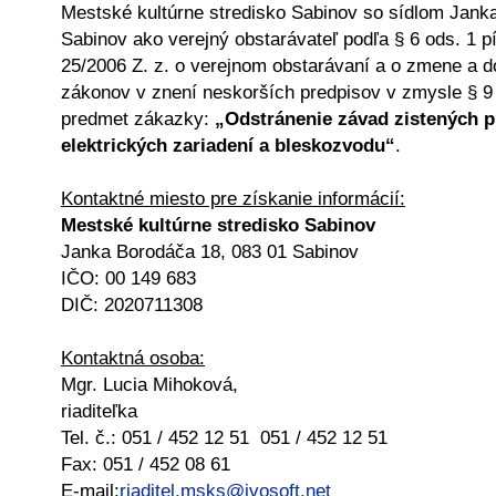
Mestské kultúrne stredisko Sabinov so sídlom Jank
Sabinov ako verejný obstarávateľ podľa § 6 ods. 1 p
25/2006 Z. z. o verejnom obstarávaní a o zmene a d
zákonov v znení neskorších predpisov v zmysle § 
predmet zákazky:
„Odstránenie závad zistených pr
elektrických zariadení a bleskozvodu“
.
Kontaktné miesto pre získanie informácií:
Mestské kultúrne stredisko Sabinov
Janka Borodáča 18, 083 01 Sabinov
IČO: 00 149 683
DIČ: 2020711308
Kontaktná osoba:
Mgr. Lucia Mihoková,
riaditeľka
Tel. č.:
051 / 452 12 51
051 / 452 12 51
Fax: 051 / 452 08 61
E-mail:
riaditel.msks@ivosoft.net