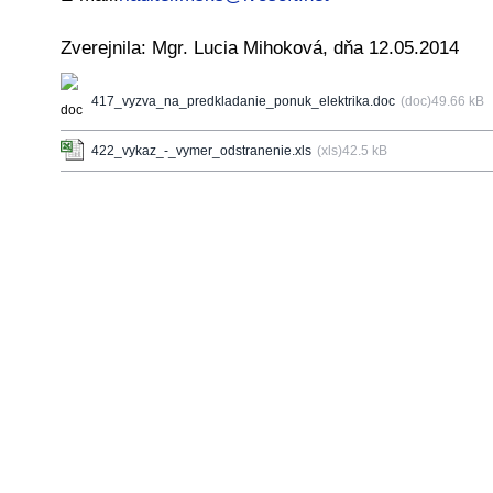
Zverejnila: Mgr. Lucia Mihoková, dňa 12.05.2014
417_vyzva_na_predkladanie_ponuk_elektrika.doc
(doc)49.66 kB
422_vykaz_-_vymer_odstranenie.xls
(xls)42.5 kB