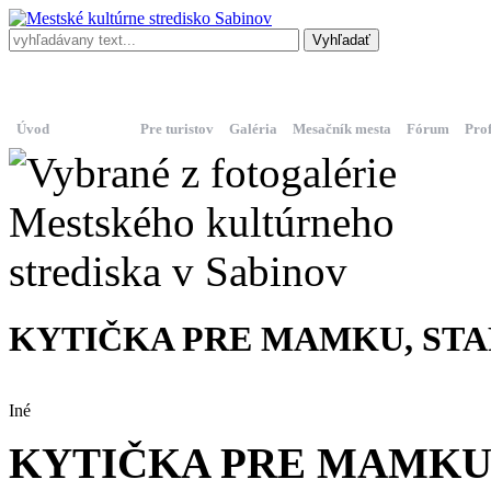
Centrum Na
Kino
MsKS
korze
Torysa
Úvod
Podujatia
Pre turistov
Galéria
Mesačník mesta
Fórum
Pro
KYTIČKA PRE MAMKU, STAR
Iné
KYTIČKA PRE MAMKU, 