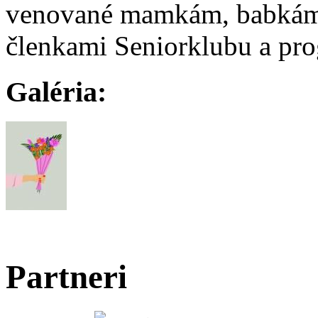
venované mamkám, babkám p
členkami Seniorklubu a p
Galéria:
Partneri