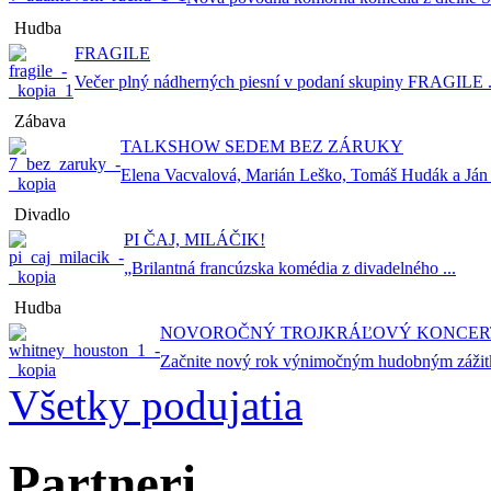
Hudba
FRAGILE
Večer plný nádherných piesní v podaní skupiny FRAGILE .
Zábava
TALKSHOW SEDEM BEZ ZÁRUKY
Elena Vacvalová, Marián Leško, Tomáš Hudák a Ján .
Divadlo
PI ČAJ, MILÁČIK!
„Brilantná francúzska komédia z divadelného ...
Hudba
NOVOROČNÝ TROJKRÁĽOVÝ KONCERT
Začnite nový rok výnimočným hudobným zážitk
Všetky podujatia
Partneri