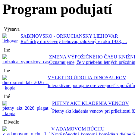
Program podujatí
Výstava
SABINOVSKO - ORKUCIANSKY LIEHOVAR
Roľnícky družstevný liehovar, založený v roku 1933, ...
Iné
ZMENA VÝPOŽIČNÉHO ČASU KNIŽN
Oznamujeme, že v priebehu letných prázdnin
Iné
VÝLET DO ÚDOLIA DINOSAUROV
Interaktívne podujatie pre verejnosť s použitím
Iné
PIETNY AKT KLADENIA VENCOV
Pietny akt kladenia vencov pri príležitosti 82
Divadlo
V ADAMOVOM RÚCHU
Nová pôvodná komorná komédia z dielne Sta