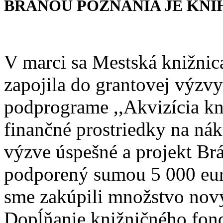
BRÁNOU POZNANIA JE KNI
V marci sa Mestská knižni
zapojila do grantovej výz
podprograme ,,Akvizícia kn
finančné prostriedky na ná
výzve úspešné a projekt Br
podporený sumou 5 000 eur.
sme zakúpili množstvo nov
Dopĺňanie knižničného fond