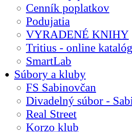
Cenník poplatkov
Podujatia
VYRADENÉ KNIHY
Tritius - online kataló
SmartLab
Súbory a kluby
FS Sabinovčan
Divadelný súbor - Sab
Real Street
Korzo klub