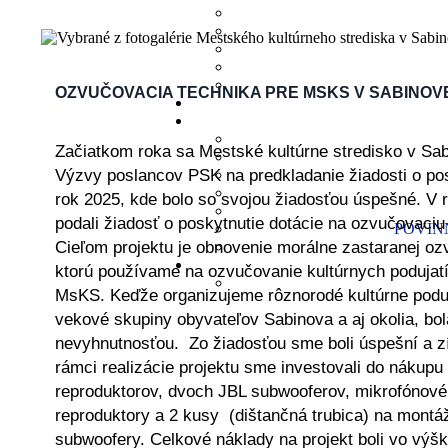
OZVUČOVACIA TECHNIKA PRE MSKS V SABINOV
PROJEKT
Začiatkom roka sa Mestské kultúrne stredisko v Sab
Výzvy poslancov PSK na predkladanie žiadosti o pos
rok 2025, kde bolo so svojou žiadosťou úspešné. V 
podali žiadosť o poskytnutie dotácie na ozvučovaci
POVINN
Cieľom projektu je obnovenie morálne zastaranej oz
ktorú používame na ozvučovanie kultúrnych podujat
MsKS. Keďže organizujeme rôznorodé kultúrne poduj
vekové skupiny obyvateľov Sabinova a aj okolia, bola
nevyhnutnosťou. Zo žiadosťou sme boli úspešní a z
rámci realizácie projektu sme investovali do nákup
reproduktorov, dvoch JBL subwooferov, mikrofónovéh
reproduktory a 2 kusy (dištančná trubica) na montá
subwoofery. Celkové náklady na projekt boli vo výš