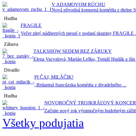
V ADAMOVOM RÚCHU
Nová pôvodná komorná komédia z dielne Sta
Hudba
FRAGILE
Večer plný nádherných piesní v podaní skupiny FRAGILE .
Zábava
TALKSHOW SEDEM BEZ ZÁRUKY
Elena Vacvalová, Marián Leško, Tomáš Hudák a Ján .
Divadlo
PI ČAJ, MILÁČIK!
„Brilantná francúzska komédia z divadelného ...
Hudba
NOVOROČNÝ TROJKRÁĽOVÝ KONCERT
Začnite nový rok výnimočným hudobným zážitk
Všetky podujatia