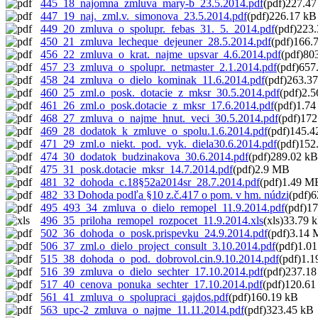
445_18_najomna_zmluva_mary-b_23.5.2014.pdf
(pdf)227.47
447_19_naj._zml.v._simonova_23.5.2014.pdf
(pdf)226.17 kB
449_20_zmluva_o_spolupr._febas_31._5._2014.pdf
(pdf)223
450_21_zmluva_lecheque_dejeuner_28.5.2014.pdf
(pdf)166.
456_22_zmluva_o_krat._najme_upsvar_4.6.2014.pdf
(pdf)80
457_23_zmluva_o_spolupr._netmaster_2.1.2014.pdf
(pdf)657
458_24_zmluva_o_dielo_kominak_11.6.2014.pdf
(pdf)263.3
460_25_zml.o_posk._dotacie_z_mksr_30.5.2014.pdf
(pdf)2.
461_26_zml.o_posk.dotacie_z_mksr_17.6.2014.pdf
(pdf)1.7
468_27_zmluva_o_najme_hnut._veci_30.5.2014.pdf
(pdf)172
469_28_dodatok_k_zmluve_o_spolu.1.6.2014.pdf
(pdf)145.4
471_29_zml.o_niekt._pod._vyk._diela30.6.2014.pdf
(pdf)152
474_30_dodatok_budzinakova_30.6.2014.pdf
(pdf)289.02 kB
475_31_posk.dotacie_mksr_14.7.2014.pdf
(pdf)2.9 MB
481_32_dohoda_c.18§52a2014sr_28.7.2014.pdf
(pdf)1.49 M
482_33 Dohoda podľa §10 z.č.417 o pom. v hm. núdzi
(pdf)
495_493_34_zmluva_o_dielo_remopel_11.9.2014.pdf
(pdf)1
496_35_priloha_remopel_rozpocet_11.9.2014.xls
(xls)33.79 
502_36_dohoda_o_posk.prispevku_24.9.2014.pdf
(pdf)3.14
506_37_zml.o_dielo_project_consult_3.10.2014.pdf
(pdf)1.0
515_38_dohoda_o_pod._dobrovol.cin.9.10.2014.pdf
(pdf)1.
516_39_zmluva_o_dielo_sechter_17.10.2014.pdf
(pdf)237.18
517_40_cenova_ponuka_sechter_17.10.2014.pdf
(pdf)120.61
561_41_zmluva_o_spolupraci_gajdos.pdf
(pdf)160.19 kB
563_upc-2_zmluva_o_najme_11.11.2014.pdf
(pdf)323.45 kB