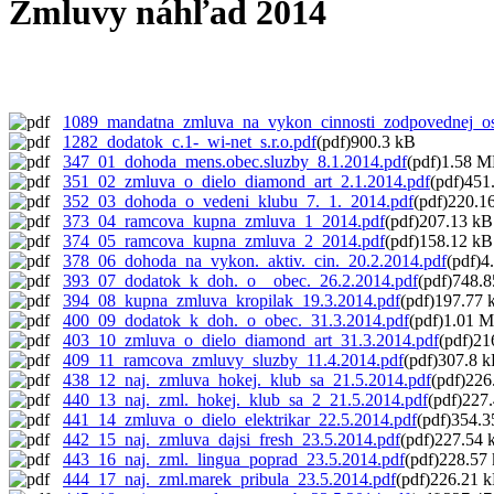
Zmluvy náhľad 2014
1089_mandatna_zmluva_na_vykon_cinnosti_zodpovednej_os
1282_dodatok_c.1-_wi-net_s.r.o.pdf
(pdf)900.3 kB
347_01_dohoda_mens.obec.sluzby_8.1.2014.pdf
(pdf)1.58 
351_02_zmluva_o_dielo_diamond_art_2.1.2014.pdf
(pdf)451
352_03_dohoda_o_vedeni_klubu_7._1._2014.pdf
(pdf)220.1
373_04_ramcova_kupna_zmluva_1_2014.pdf
(pdf)207.13 kB
374_05_ramcova_kupna_zmluva_2_2014.pdf
(pdf)158.12 kB
378_06_dohoda_na_vykon._aktiv._cin._20.2.2014.pdf
(pdf)
393_07_dodatok_k_doh._o__obec._26.2.2014.pdf
(pdf)748.
394_08_kupna_zmluva_kropilak_19.3.2014.pdf
(pdf)197.77 
400_09_dodatok_k_doh._o_obec._31.3.2014.pdf
(pdf)1.01 
403_10_zmluva_o_dielo_diamond_art_31.3.2014.pdf
(pdf)21
409_11_ramcova_zmluvy_sluzby_11.4.2014.pdf
(pdf)307.8 
438_12_naj._zmluva_hokej._klub_sa_21.5.2014.pdf
(pdf)226
440_13_naj._zml._hokej._klub_sa_2_21.5.2014.pdf
(pdf)227
441_14_zmluva_o_dielo_elektrikar_22.5.2014.pdf
(pdf)354.3
442_15_naj._zmluva_dajsi_fresh_23.5.2014.pdf
(pdf)227.54 
443_16_naj._zml._lingua_poprad_23.5.2014.pdf
(pdf)228.57
444_17_naj._zml.marek_pribula_23.5.2014.pdf
(pdf)226.21 