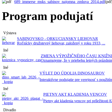
689_immerse_msks_sabinov_najomna_zmluva_2014.pdf
(pdf
Program podujatí
Výstava
SABINOVSKO - ORKUCIANSKY LIEHOVAR
Roľnícky družstevný liehovar, založený v roku 1933, ...
Iné
ZMENA VÝPOŽIČNÉHO ČASU KNIŽN
Oznamujeme, že v priebehu letných prázdnin
Iné
VÝLET DO ÚDOLIA DINOSAUROV
Interaktívne podujatie pre verejnosť s použitím
Iné
PIETNY AKT KLADENIA VENCOV
Pietny akt kladenia vencov pri príležitosti 82
Divadlo