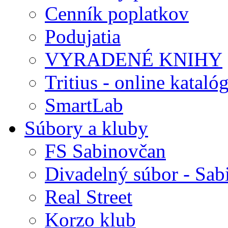
Cenník poplatkov
Podujatia
VYRADENÉ KNIHY
Tritius - online kataló
SmartLab
Súbory a kluby
FS Sabinovčan
Divadelný súbor - Sab
Real Street
Korzo klub