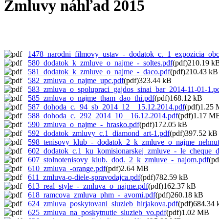
Zmluvy náhľad 2015
1478_narodni_filmovy_ustav_-_dodatok_c._1_expozicia_ob
580_dodatok_k_zmluve_o_najme_-_soltes.pdf
(pdf)210.19 k
581_dodatok_k_zmluve_o_najme_-_daco.pdf
(pdf)210.43 kB
582_zmluva_o_najme_upc.pdf
(pdf)323.44 kB
583_zmluva_o_spolupraci_gajdos_sinai_bar_2014-11-01-1.p
585_zmluva_o_najme_tham_dao_thi.pdf
(pdf)168.12 kB
587_dohoda_c._94_sb_2014_12__15.12.2014.pdf
(pdf)1.25
588_dohoda_c._292_2014_10__16.12.2014.pdf
(pdf)1.17 M
590_zmluva_o_najme_-_hrasko.pdf
(pdf)172.05 kB
592_dodatok_zmluvy_c.1_diamond_art-1.pdf
(pdf)397.52 kB
598_tenisovy_klub_-_dodatok_2_k_zmluve_o_najme_nehnute
602_dodatok_c.1_ku_komisionarskej_zmluve_-_le_cheque_de
607_stolnotenisovy_klub._dod._2_k_zmluve_-_najom.pdf
(pd
610_zmluva_-orange.pdf
(pdf)2.64 MB
611_zmluva-o-diele-spravodajca.pdf
(pdf)782.59 kB
613_real_style_-_zmluva_o_najme.pdf
(pdf)162.37 kB
618_ramcova_zmluva_phm_-_avomi.pdf
(pdf)260.18 kB
624_zmluva_poskytovani_sluzieb_hirjakova.pdf
(pdf)684.34 
625_zmluva_na_poskytnutie_sluzieb_vo.pdf
(pdf)1.02 MB