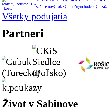
NOVOROČNÝ TROJKRÁĽOVÝ KONCERT
Začnite nový rok výnimočným hudobným zážitk
Všetky podujatia
Partneri
Život v Sabinove