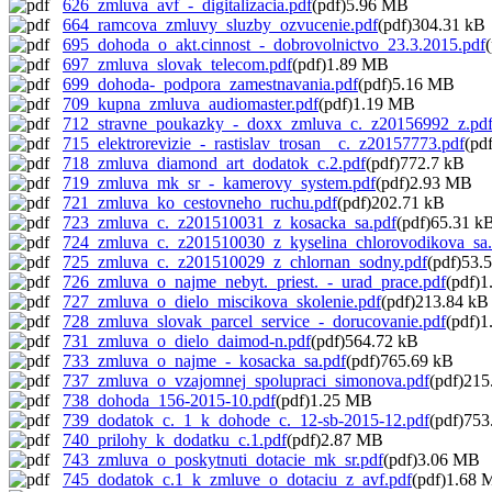
626_zmluva_avf_-_digitalizacia.pdf
(pdf)5.96 MB
664_ramcova_zmluvy_sluzby_ozvucenie.pdf
(pdf)304.31 kB
695_dohoda_o_akt.cinnost_-_dobrovolnictvo_23.3.2015.pdf
697_zmluva_slovak_telecom.pdf
(pdf)1.89 MB
699_dohoda-_podpora_zamestnavania.pdf
(pdf)5.16 MB
709_kupna_zmluva_audiomaster.pdf
(pdf)1.19 MB
712_stravne_poukazky_-_doxx_zmluva_c._z20156992_z.pd
715_elektrorevizie_-_rastislav_trosan__c._z20157773.pdf
(pd
718_zmluva_diamond_art_dodatok_c.2.pdf
(pdf)772.7 kB
719_zmluva_mk_sr_-_kamerovy_system.pdf
(pdf)2.93 MB
721_zmluva_ko_cestovneho_ruchu.pdf
(pdf)202.71 kB
723_zmluva_c._z201510031_z_kosacka_sa.pdf
(pdf)65.31 k
724_zmluva_c._z201510030_z_kyselina_chlorovodikova_sa.
725_zmluva_c._z201510029_z_chlornan_sodny.pdf
(pdf)53.
726_zmluva_o_najme_nebyt._priest._-_urad_prace.pdf
(pdf)
727_zmluva_o_dielo_miscikova_skolenie.pdf
(pdf)213.84 kB
728_zmluva_slovak_parcel_service_-_dorucovanie.pdf
(pdf)
731_zmluva_o_dielo_daimod-n.pdf
(pdf)564.72 kB
733_zmluva_o_najme_-_kosacka_sa.pdf
(pdf)765.69 kB
737_zmluva_o_vzajomnej_spolupraci_simonova.pdf
(pdf)215
738_dohoda_156-2015-10.pdf
(pdf)1.25 MB
739_dodatok_c._1_k_dohode_c._12-sb-2015-12.pdf
(pdf)753
740_prilohy_k_dodatku_c.1.pdf
(pdf)2.87 MB
743_zmluva_o_poskytnuti_dotacie_mk_sr.pdf
(pdf)3.06 MB
745_dodatok_c.1_k_zmluve_o_dotaciu_z_avf.pdf
(pdf)1.68