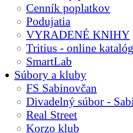
Cenník poplatkov
Podujatia
VYRADENÉ KNIHY
Tritius - online kataló
SmartLab
Súbory a kluby
FS Sabinovčan
Divadelný súbor - Sab
Real Street
Korzo klub