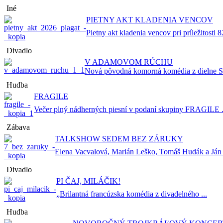
Iné
PIETNY AKT KLADENIA VENCOV
Pietny akt kladenia vencov pri príležitosti 82
Divadlo
V ADAMOVOM RÚCHU
Nová pôvodná komorná komédia z dielne Sta
Hudba
FRAGILE
Večer plný nádherných piesní v podaní skupiny FRAGILE .
Zábava
TALKSHOW SEDEM BEZ ZÁRUKY
Elena Vacvalová, Marián Leško, Tomáš Hudák a Ján .
Divadlo
PI ČAJ, MILÁČIK!
„Brilantná francúzska komédia z divadelného ...
Hudba