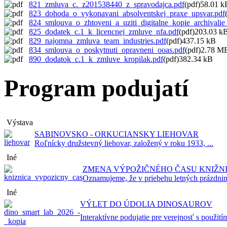
821_zmluva_c._z201538440_z_spravodajca.pdf
(pdf)58.01 k
823_dohoda_o_vykonavani_absolventskej_praxe_upsvar.pdf
824_smlouva_o_zhtoveni_a_uziti_digitalne_kopie_archivalie
825_dodatek_c.1_k_licencnej_zmluve_nfa.pdf
(pdf)203.03 k
829_najomna_zmluva_team_industries.pdf
(pdf)437.15 kB
834_smlouva_o_poskytnuti_opravneni_ooas.pdf
(pdf)2.78 M
890_dodatok_c.1_k_zmluve_kropilak.pdf
(pdf)382.34 kB
Program podujatí
Výstava
SABINOVSKO - ORKUCIANSKY LIEHOVAR
Roľnícky družstevný liehovar, založený v roku 1933, ...
Iné
ZMENA VÝPOŽIČNÉHO ČASU KNIŽN
Oznamujeme, že v priebehu letných prázdnin
Iné
VÝLET DO ÚDOLIA DINOSAUROV
Interaktívne podujatie pre verejnosť s použitím