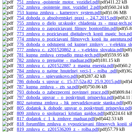
751_zmluva_-poistenie_motor._vozidiel.pdf
(pdf)411.22 kB
752_zmluva_-poistenie_mot._vozidiel_2.pdf
(pdf)560.24 kB
753_kupna_zmluva_-_kamerovy_system.pdf
(pdf)1.06 MB
754_dohoda_o_absolventskej_praxi_-_24.7.2015.pdf
(pdf)2.
755_zmluva_o_dielo_ur.skusky_chladenia_zs_-_mraz-tech.p
772_zmluva_o_zapoziciavani_filmov_bontonfilm.pdf
(pdf)5.
773_zmluva_o_poziciavani_digitalnych_kopii_magic_box.pd
774_zmluva_o_poziciavani_filmovych_kopii_ita_agentura.pd
776_dohoda_o_odstupeni_od_kupnej_zmluvy_-_v-elektra_sl
777_zmluva_c._z201520862_z_-_v-elektra_slovakia.pdf
(pdf
781_kupna_zmluva_cerpadlo_mraz-tech.pdf
(pdf)559.95 kB
782_zmluva_o_prenajme_-_maduar.pdf
(pdf)181.15 kB
783_zmluva_c._z201522887_z_magna_energia.pdf
(pdf)60.2
784_zmluva_o_najme_hnutelnej_veci-1_-_rolba_.pdf
(pdf)36
785_zmluva_-_spievankovo.pdf
(pdf)287.42 kB
786_dohoda_s_upsvar_c._15-37-52a-82_25.9.2015.pdf
(pdf)
787_kupna_zmluva_-_zts_sa.pdf
(pdf)750.06 kB
793_dohoda_o_zabezpeceni_povinnej_prace.pdf
(pdf)809.84
797_dohoda_upsvar_-_o_poskytnuti_prispevku.pdf
(pdf)4.1
802_najomna_zmluva_-_hk_prevadzkovanie_stanku.pdf
(pdf
805_dodatok_k_dohode_upsvar_o_poskytnuti_prispevku.pdf
809_zmluva_o_spolupraci_kristian_gajdos.pdf
(pdf)224.61 k
817_dodatok_c_1_k_zmluve_maduar.pdf
(pdf)442.53 kB
818_forumfilm_zmluva_o_vypoziciavani_filmovych_kopii_sk
819_zmluva_c._z201536209_z_-_rolba.pdf
(pdf)57.79 kB