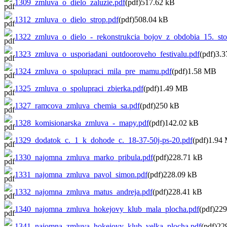
1309_zmluva_o_dielo_zaluzie.pdf
(pdf)517.62 kB
1312_zmluva_o_dielo_strop.pdf
(pdf)508.04 kB
1322_zmluva_o_dielo_-_rekonstrukcia_bojov_z_obdobia_15._sto
1323_zmluva_o_usporiadani_outdooroveho_festivalu.pdf
(pdf)3.
1324_zmluva_o_spolupraci_mila_pre_mamu.pdf
(pdf)1.58 MB
1325_zmluva_o_spolupraci_zbierka.pdf
(pdf)1.49 MB
1327_ramcova_zmluva_chemia_sa.pdf
(pdf)250 kB
1328_komisionarska_zmluva_-_mapy.pdf
(pdf)142.02 kB
1329_dodatok_c._1_k_dohode_c._18-37-50j-ps-20.pdf
(pdf)1.94
1330_najomna_zmluva_marko_pribula.pdf
(pdf)228.71 kB
1331_najomna_zmluva_pavol_simon.pdf
(pdf)228.09 kB
1332_najomna_zmluva_matus_andreja.pdf
(pdf)228.41 kB
1340_najomna_zmluva_hokejovy_klub_mala_plocha.pdf
(pdf)22
1341_najomna_zmluva_hokejovy_klub_velka_plocha.pdf
(pdf)22