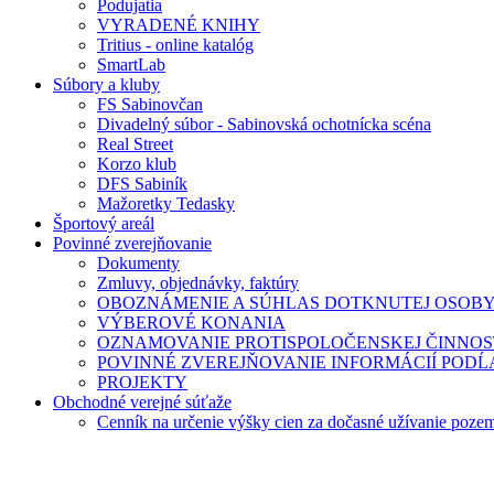
Podujatia
VYRADENÉ KNIHY
Tritius - online katalóg
SmartLab
Súbory a kluby
FS Sabinovčan
Divadelný súbor - Sabinovská ochotnícka scéna
Real Street
Korzo klub
DFS Sabiník
Mažoretky Tedasky
Športový areál
Povinné zverejňovanie
Dokumenty
Zmluvy, objednávky, faktúry
OBOZNÁMENIE A SÚHLAS DOTKNUTEJ OSOB
VÝBEROVÉ KONANIA
OZNAMOVANIE PROTISPOLOČENSKEJ ČINNOS
POVINNÉ ZVEREJŇOVANIE INFORMÁCIÍ PODĹA Z
PROJEKTY
Obchodné verejné súťaže
Cenník na určenie výšky cien za dočasné užívanie pozem