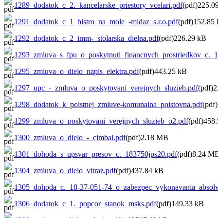
1289_dodatok_c_2._kancelarske_priestory_vcelari.pdf
(pdf)225.0
1291_dodatok_c_1_bistro_na_mole_-midaz_s.r.o.pdf
(pdf)152.85
1292_dodatok_c_2_imm-_stolarska_dielna.pdf
(pdf)226.29 kB
1293_zmluva_s_fpu_o_poskytnuti_financnych_prostriedkov_c._
1295_zmluva_o_dielo_napis_elektra.pdf
(pdf)443.25 kB
1297_upc_-_zmluva_o_poskytovani_verejnych_sluzieb.pdf
(pdf)
1298_dodatok_k_poistnej_zmluve-komunalna_poistovna.pdf
(pdf
1299_zmluva_o_poskytovani_verejnych_sluzieb_o2.pdf
(pdf)458
1300_zmluva_o_dielo_-_cimbal.pdf
(pdf)2.18 MB
1301_dohoda_s_upsvar_presov_c._183750jps20.pdf
(pdf)8.24 M
1304_zmluva_o_dielo_vitraz.pdf
(pdf)437.84 kB
1305_dohoda_c._18-37-051-74_o_zabezpec_vykonavania_absolve
1306_dodatok_c_1._popcor_stanok_msks.pdf
(pdf)149.33 kB