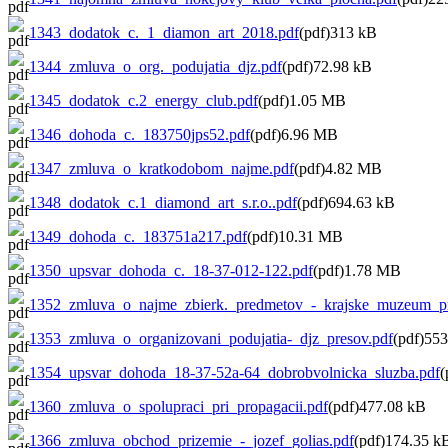
1343_dodatok_c._1_diamon_art_2018.pdf
(pdf)313 kB
1344_zmluva_o_org._podujatia_djz.pdf
(pdf)72.98 kB
1345_dodatok_c.2_energy_club.pdf
(pdf)1.05 MB
1346_dohoda_c._183750jps52.pdf
(pdf)6.96 MB
1347_zmluva_o_kratkodobom_najme.pdf
(pdf)4.82 MB
1348_dodatok_c.1_diamond_art_s.r.o..pdf
(pdf)694.63 kB
1349_dohoda_c._183751a217.pdf
(pdf)10.31 MB
1350_upsvar_dohoda_c._18-37-012-122.pdf
(pdf)1.78 MB
1352_zmluva_o_najme_zbierk._predmetov_-_krajske_muzeum_pr
1353_zmluva_o_organizovani_podujatia-_djz_presov.pdf
(pdf)55
1354_upsvar_dohoda_18-37-52a-64_dobrobvolnicka_sluzba.pdf
(
1360_zmluva_o_spolupraci_pri_propagacii.pdf
(pdf)477.08 kB
1366_zmluva_obchod_prizemie_-_jozef_golias.pdf
(pdf)174.35 k