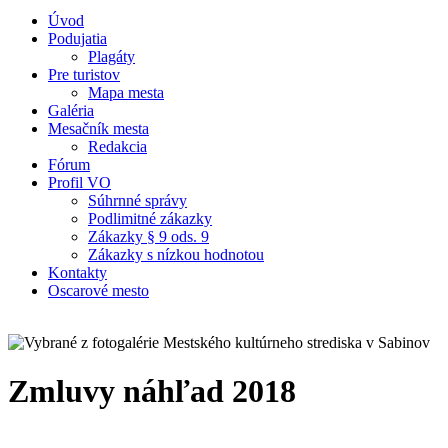
Úvod
Podujatia
Plagáty
Pre turistov
Mapa mesta
Galéria
Mesačník mesta
Redakcia
Fórum
Profil VO
Súhrnné správy
Podlimitné zákazky
Zákazky § 9 ods. 9
Zákazky s nízkou hodnotou
Kontakty
Oscarové mesto
Zmluvy náhľad 2018