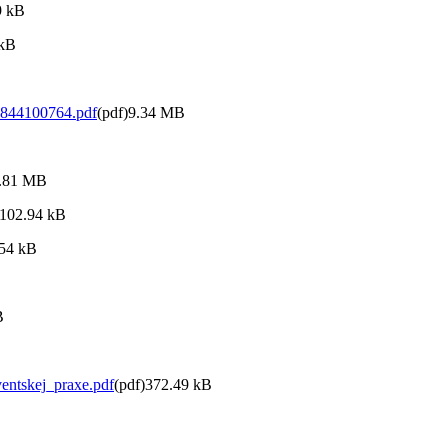
9 kB
 kB
1844100764.pdf
(pdf)9.34 MB
2.81 MB
)102.94 kB
.54 kB
B
ntskej_praxe.pdf
(pdf)372.49 kB