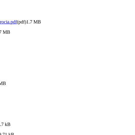
rocia.pdf
(pdf)1.7 MB
37 MB
 MB
9.7 kB
9.71 kB