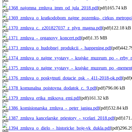
1368_najomna_zmluva_imm_od_jula_2018.pdf
(pdf)165.74 kB
1369_zmluva_o_kratkodobom_najme_pozemku-_cirkus_metropol
1370_zmluva_c._z201827037_z_plyn_magna.pdf
(pdf)122.18 kB
1371_zmluva_-_organovy_koncert.pdf
(pdf)1.35 MB
1373_zmluva_o_hudobnej_produkcii_-_happening.pdf
(pdf)442.7
1374_zmluva_o_najme_vystavy_-_krajske_muzeum_po_-_erby_m
1375_zmluva_o_najme_vystavy_-_krajske_muzeum_po_-mementa_
1376_zmluva_o_poskytnuti_dotacie_psk_-_411-2018-ok.pdf
(pdf
1378_komunalna_poistovna_dodatok_c._9.pdf
(pdf)796.06 kB
1379_zmluva_erika_miksova_emi.pdf
(pdf)161.32 kB
1386_komisionarska_zmluva_-_peter_janiga.pdf
(pdf)532.84 kB
1387_zmluva_kancelarske_priestory_-_vcelari_2018.pdf
(pdf)171
1394_zmluva_o_dielo_-_historicke_boje-vk_dukla.pdf
(pdf)296.2