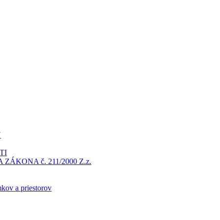
Y
TI
ÁKONA č. 211/2000 Z.z.
kov a priestorov