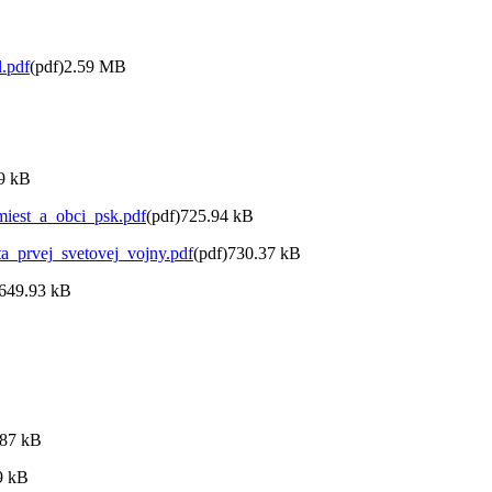
.pdf
(pdf)2.59 MB
9 kB
iest_a_obci_psk.pdf
(pdf)725.94 kB
prvej_svetovej_vojny.pdf
(pdf)730.37 kB
)649.93 kB
.87 kB
9 kB