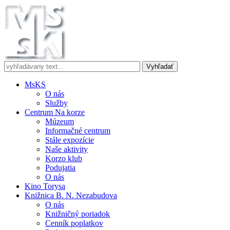
MsKS
O nás
Služby
Centrum Na korze
Múzeum
Informačné centrum
Stále expozície
Naše aktivity
Korzo klub
Podujatia
O nás
Kino Torysa
Knižnica B. N. Nezabudova
O nás
Knižničný poriadok
Cenník poplatkov