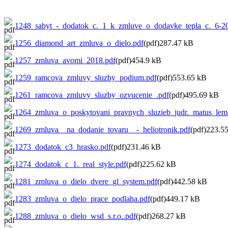
1248_sabyt_-_dodatok_c._1_k_zmluve_o_dodavke_tepla_c._6-2
1256_diamond_art_zmluva_o_dielo.pdf
(pdf)287.47 kB
1257_zmluva_avomi_2018.pdf
(pdf)454.9 kB
1259_ramcova_zmluvy_sluzby_podium.pdf
(pdf)553.65 kB
1261_ramcova_zmluvy_sluzby_ozvucenie_.pdf
(pdf)495.69 kB
1264_zmluva_o_poskytovani_pravnych_sluzieb_judr._matus_lem
1269_zmluva__na_dodanie_tovaru__-_heliotronik.pdf
(pdf)223.5
1273_dodatok_c3_hrasko.pdf
(pdf)231.46 kB
1274_dodatok_c_1._real_style.pdf
(pdf)225.62 kB
1281_zmluva_o_dielo_dvere_gl_system.pdf
(pdf)442.58 kB
1283_zmluva_o_dielo_prace_podlaha.pdf
(pdf)449.17 kB
1288_zmluva_o_dielo_wsd_s.r.o..pdf
(pdf)268.27 kB