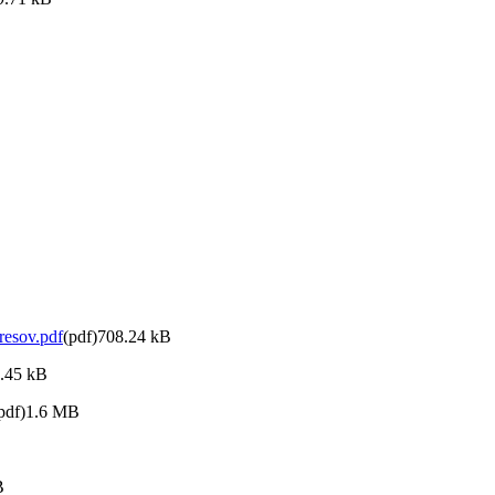
esov.pdf
(pdf)708.24 kB
3.45 kB
pdf)1.6 MB
B