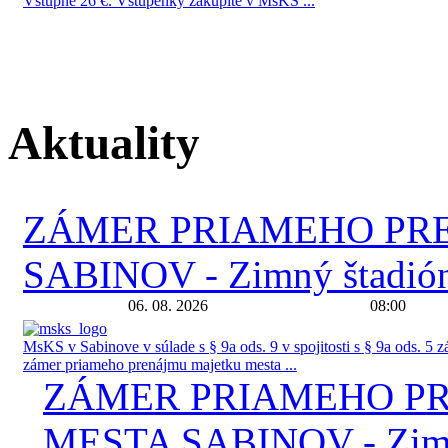
Vstupné 26 €. Vstupenky zakúpite v MsKS ...
Aktuality
ZÁMER PRIAMEHO PR
SABINOV - Zimný štadión 
06. 08. 2026
08:00
MsKS v Sabinove v súlade s § 9a ods. 9 v spojitosti s § 9a ods. 5 
zámer priameho prenájmu majetku mesta ...
ZÁMER PRIAMEHO P
MESTA SABINOV - Zimný 