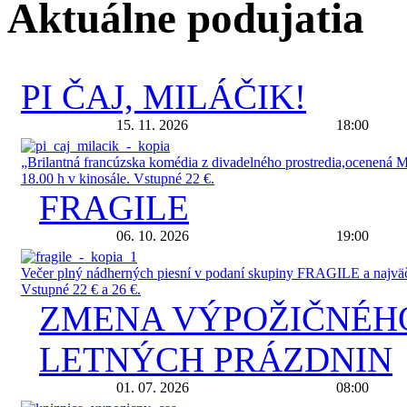
Aktuálne podujatia
PI ČAJ, MILÁČIK!
15. 11. 2026
18:00
„Brilantná francúzska komédia z divadelného prostredia,ocenen
18.00 h v kinosále. Vstupné 22 €.
FRAGILE
06. 10. 2026
19:00
Večer plný nádherných piesní v podaní skupiny FRAGILE a najväčš
Vstupné 22 € a 26 €.
ZMENA VÝPOŽIČNÉHO
LETNÝCH PRÁZDNIN
01. 07. 2026
08:00