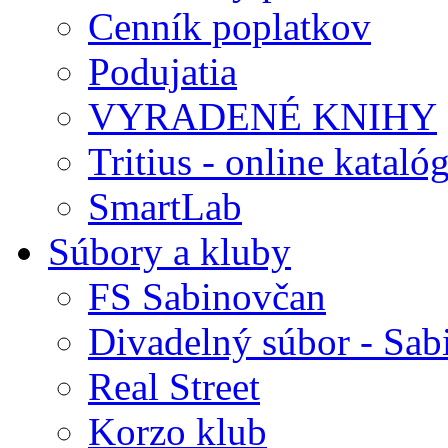
Cenník poplatkov
Podujatia
VYRADENÉ KNIHY
Tritius - online kataló
SmartLab
Súbory a kluby
FS Sabinovčan
Divadelný súbor - Sab
Real Street
Korzo klub