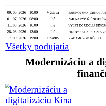
09. 06. 2026
10:00
Výstava
SABINOVSKO - ORKUCIANS
01. 07. 2026
08:00
Iné
ZMENA VÝPOŽIČNÉHO ČASU
11. 08. 2026
16:00
Iné
VÝLET DO ÚDOLIA DINO
28. 08. 2026
12:00
Iné
PIETNY AKT KLADENIA V
17. 09. 2026
19:00
Divadlo
V ADAMOVOM RÚCHU
Všetky podujatia
Modernizáciu a di
finanč