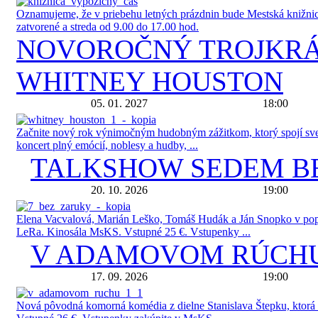
Oznamujeme, že v priebehu letných prázdnin bude Mestská knižnica
zatvorené a streda od 9.00 do 17.00 hod.
NOVOROČNÝ TROJKRÁ
WHITNEY HOUSTON
05. 01. 2027
18:00
Začnite nový rok výnimočným hudobným zážitkom, ktorý spojí svet
koncert plný emócií, noblesy a hudby, ...
TALKSHOW SEDEM B
20. 10. 2026
19:00
Elena Vacvalová, Marián Leško, Tomáš Hudák a Ján Snopko v popu
LeRa. Kinosála MsKS. Vstupné 25 €. Vstupenky ...
V ADAMOVOM RÚCH
17. 09. 2026
19:00
Nová pôvodná komorná komédia z dielne Stanislava Štepku, ktorá pr