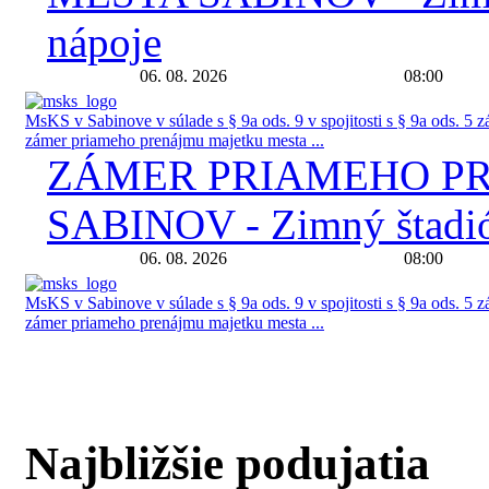
nápoje
06. 08. 2026
08:00
MsKS v Sabinove v súlade s § 9a ods. 9 v spojitosti s § 9a ods. 5 
zámer priameho prenájmu majetku mesta ...
ZÁMER PRIAMEHO P
SABINOV - Zimný štadió
06. 08. 2026
08:00
MsKS v Sabinove v súlade s § 9a ods. 9 v spojitosti s § 9a ods. 5 
zámer priameho prenájmu majetku mesta ...
Najbližšie podujatia