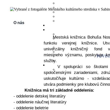
O nás
Mestská knižnica Bohuša Nosá
funkciu verejnej knižnice. Ut
univerzálny knižničný fond v
miestneho významu, poskytuje kn
POVINN
služby.
V spolupráci so školami a 
spoločenskými zariadeniami, zdru
uskutočňuje kultúrno - vzdelávac
utvára podmienky pre klubovú činno
Knižnica má tri základné oddelenia:
- oddelenie detskej literatúry
- oddelenie náučnej literatúry
- oddelenie beletrie