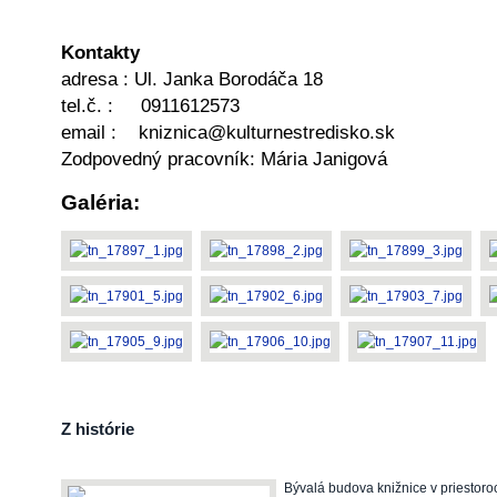
Kontakty
adresa : Ul. Janka Borodáča 18
tel.č. : 0911612573
email : kniznica@kulturnestredisko.sk
Zodpovedný pracovník: Mária Janigová
Galéria:
Z histórie
Bývalá budova knižnice v priestoro