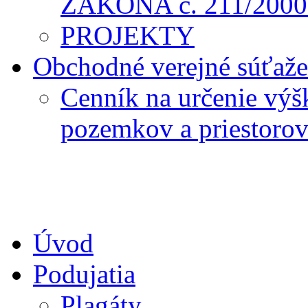
ZÁKONA č. 211/2000 
PROJEKTY
Obchodné verejné súťaže
Cenník na určenie výš
pozemkov a priestoro
Úvod
Podujatia
Plagáty