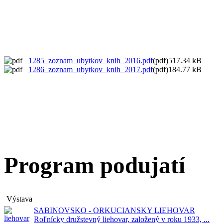
1285_zoznam_ubytkov_knih_2016.pdf
(pdf)517.34 kB
1286_zoznam_ubytkov_knih_2017.pdf
(pdf)184.77 kB
Program podujatí
Výstava
SABINOVSKO - ORKUCIANSKY LIEHOVAR
Roľnícky družstevný liehovar, založený v roku 1933, ...