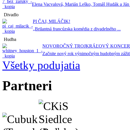
Elena Vacvalová, Marián Leško, Tomáš Hudák a Ján .
Divadlo
PI ČAJ, MILÁČIK!
„Brilantná francúzska komédia z divadelného ...
Hudba
NOVOROČNÝ TROJKRÁĽOVÝ KONCERT
Začnite nový rok výnimočným hudobným zážitk
Všetky podujatia
Partneri