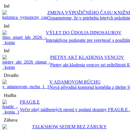
Iné
ZMENA VÝPOŽIČNÉHO ČASU KNIŽN
Oznamujeme, že v priebehu letných prázdnin
Iné
VÝLET DO ÚDOLIA DINOSAUROV
Interaktívne podujatie pre verejnosť s použitím
Iné
PIETNY AKT KLADENIA VENCOV
Pietny akt kladenia vencov pri príležitosti 82
Divadlo
V ADAMOVOM RÚCHU
Nová pôvodná komorná komédia z dielne Sta
Hudba
FRAGILE
Večer plný nádherných piesní v podaní skupiny FRAGILE .
Zábava
TALKSHOW SEDEM BEZ ZÁRUKY