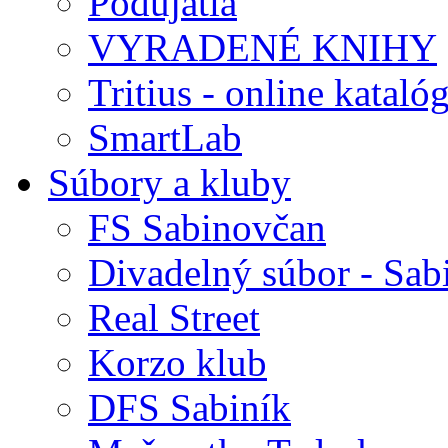
Podujatia
VYRADENÉ KNIHY
Tritius - online kataló
SmartLab
Súbory a kluby
FS Sabinovčan
Divadelný súbor - Sab
Real Street
Korzo klub
DFS Sabiník