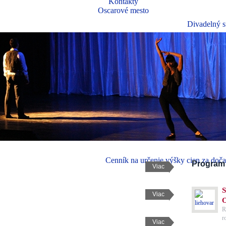
Kontakty
Oscarové mesto
Divadelný s
OBOZNÁMENIE A
OZNAMOVANIE PRO
POVINNÉ ZVEREJŇOVANIE INFORMÁCIÍ POD
Cenník na určenie výšky cien za doč
Program 
Viac
VÝSTAVA
Viac
R
r
Viac