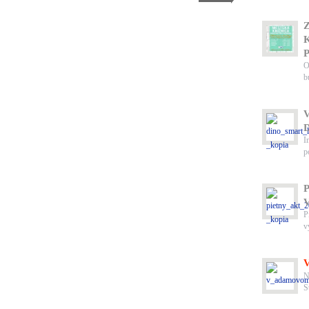
INÉ
O
b
INÉ
I
p
INÉ
P
v
DIVADLO
N
S