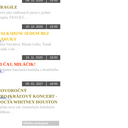
06. 10. 2026
19:00
FRAGILE
ečer plný nádherných piesní v podaní
kupiny FRAGILE ...
20. 10. 2026
19:00
TALKSHOW SEDEM BEZ
ZÁRUKY
lena Vacvalová, Marián Leško, Tomáš
udák a Ján ...
15. 11. 2026
18:00
PI ČAJ, MILÁČIK!
Brilantná francúzska komédia z divadelného
.
05. 01. 2027
18:00
NOVOROČNÝ
TROJKRÁĽOVÝ KONCERT -
POCTA WHITNEY HOUSTON
ačnite nový rok výnimočným hudobným
ážitkom, ...
Všetky podujatia