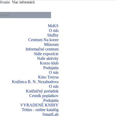
žívanie.
Viac informácií
MsKS
O nás
Služby
Centrum Na korze
Múzeum
Informačné centrum
Stále expozície
Naše aktivity
Korzo klub
Podujatia
O nás
Kino Torysa
Knižnica B. N. Nezabudova
O nás
Knižničný poriadok
Cenník poplatkov
Podujatia
VYRADENÉ KNIHY
Tritius - online katalóg
SmartLab