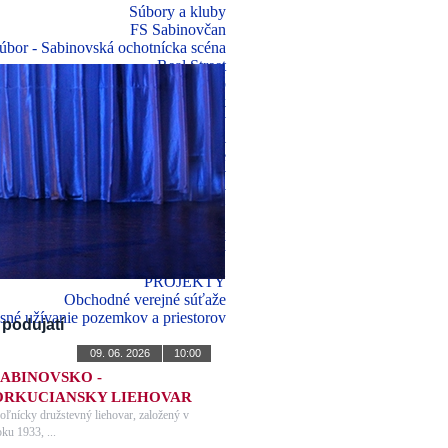
Súbory a kluby
FS Sabinovčan
úbor - Sabinovská ochotnícka scéna
Real Street
Korzo klub
DFS Sabiník
Mažoretky Tedasky
Športový areál
Povinné zverejňovanie
Dokumenty
Zmluvy, objednávky, faktúry
 SÚHLAS DOTKNUTEJ OSOBY
VÝBEROVÉ KONANIA
TISPOLOČENSKEJ ČINNOSTI
ĹA ZÁKONA č. 211/2000 Z.z.
PROJEKTY
Obchodné verejné súťaže
asné užívanie pozemkov a priestorov
podujatí
09. 06. 2026
10:00
SABINOVSKO -
ORKUCIANSKY LIEHOVAR
oľnícky družstevný liehovar, založený v
oku 1933, ...