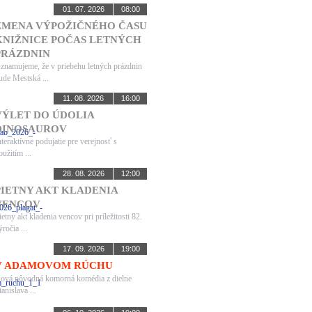
01. 07. 2026
08:00
ZMENA VÝPOŽIČNÉHO ČASU
KNIŽNICE POČAS LETNÝCH
PRÁZDNIN
znamujeme, že v priebehu letných prázdnin
ude Mestská ...
11. 08. 2026
16:00
VÝLET DO ÚDOLIA
DINOSAUROV
nteraktívne podujatie pre verejnosť s
oužitím ...
28. 08. 2026
12:00
PIETNY AKT KLADENIA
VENCOV
ietny akt kladenia vencov pri príležitosti 82.
ýročia ...
17. 09. 2026
19:00
V ADAMOVOM RÚCHU
ová pôvodná komorná komédia z dielne
tanislava ...