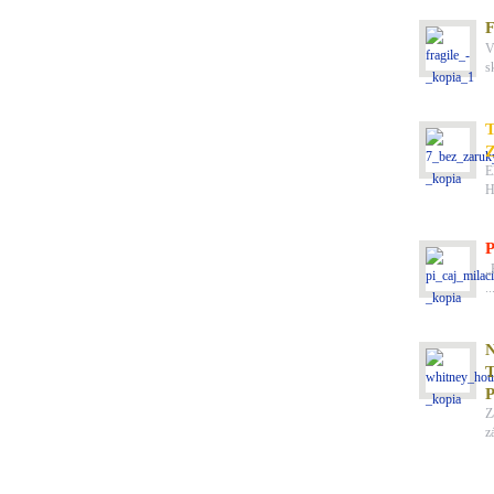
HUDBA
V
s
ZÁBAVA
E
H
DIVADLO
„
..
HUDBA
Z
z